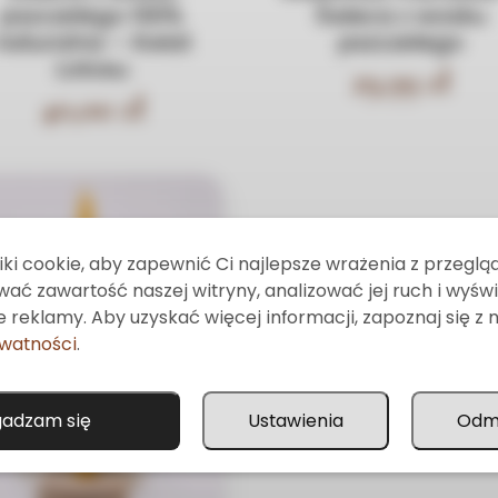
pszczelego 100%
Świeca z wosku
naturalna – Kwiat
pszczelego
Lotosu
29,99
zł
40,00
zł
ki cookie, aby zapewnić Ci najlepsze wrażenia z przegląd
ać zawartość naszej witryny, analizować jej ruch i wyświ
 reklamy. Aby uzyskać więcej informacji, zapoznaj się z 
ywatności
.
gadzam się
Ustawienia
Odm